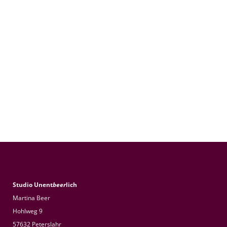
Studio Unent
beer
lich
Martina Beer
Hohlweg 9
57632 Peterslahr