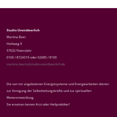
Studio Unent
beer
lich
Martina Beer
Hohlweg 9
57632 Peterslahr
0160 / 8724319 oder 02685 / 8100
martina.beer(at)studio-unentbeerlich.de
Die von mir angebotenen Energiesysteme und Energiearbeiten dienen
zur Anregung der Selbstheilungskräfte und zur spirituellen
Weiterentwicklung.
Sie ersetzen keinen Arzt oder Heilpraktiker!