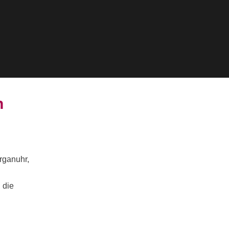
n
rganuhr,
 die