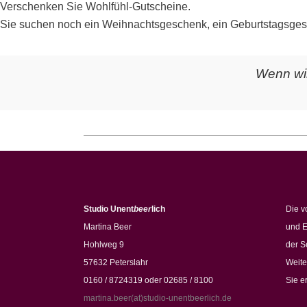
Verschenken Sie Wohlfühl-Gutscheine.
Sie suchen noch ein Weihnachtsgeschenk, ein Geburtstagsges
Wenn wir
Studio Unent
beer
lich
Die v
Martina Beer
und E
Hohlweg 9
der S
57632 Peterslahr
Weite
0160 / 8724319 oder 02685 / 8100
Sie e
martina.beer(at)studio-unentbeerlich.de